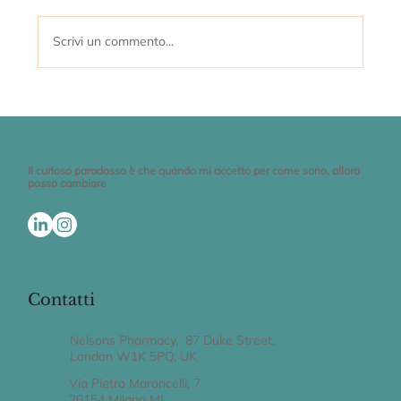
Scrivi un commento...
Farmaci GLP-1 anti-obesità e
dipendenze: cosa ci dice la nuova
ricerca
Il curioso paradosso è che quando mi accetto per come sono, allora
posso cambiare
Contatti
Nelsons Pharmacy, 87 Duke Street,
London W1K 5PQ, UK
Via Pietro Maroncelli, 7
20154 Milano MI